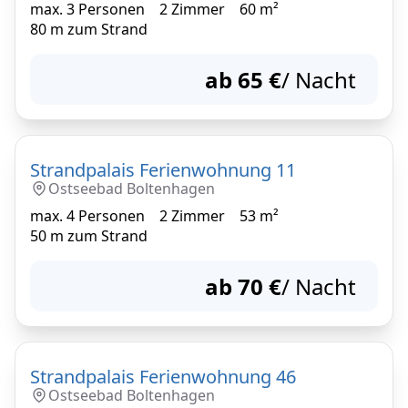
max.
3
Personen
2
Zimmer
60
m²
80
m zum Strand
ab
65
€
/ Nacht
Strandpalais Ferienwohnung 11
Ostseebad Boltenhagen
max.
4
Personen
2
Zimmer
53
m²
50
m zum Strand
ab
70
€
/ Nacht
Strandpalais Ferienwohnung 46
Ostseebad Boltenhagen