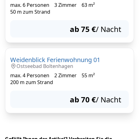
max.
6
Personen
3
Zimmer
63
m²
50
m zum Strand
ab
75
€
/ Nacht
Weidenblick Ferienwohnung 01
Ostseebad Boltenhagen
max.
4
Personen
2
Zimmer
55
m²
200
m zum Strand
ab
70
€
/ Nacht