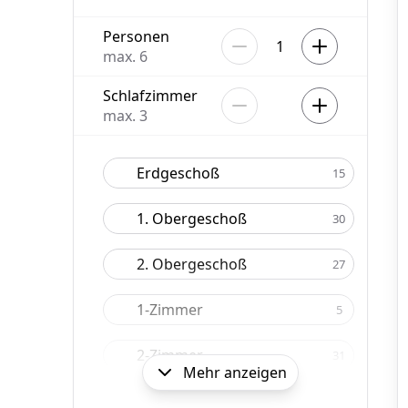
Personen
1
max.
6
Schlafzimmer
max.
3
Erdgeschoß
15
1. Obergeschoß
30
2. Obergeschoß
27
1-Zimmer
5
2-Zimmer
31
Mehr anzeigen
3-Zimmer
35