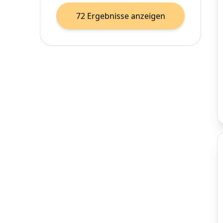
72
Ergebnisse anzeigen
Haustiere erlaubt
36
Haustiere nicht erlaubt
36
Nichtraucher
73
Garten
15
Terrasse
15
Balkon
42
Ortszentrum
55
Seeblick
2
Tiefgarage
13