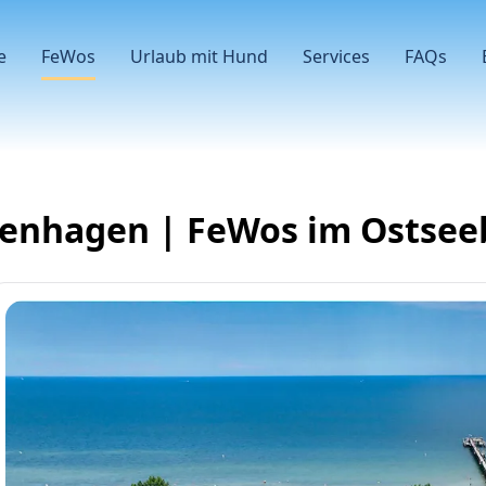
e
FeWos
Urlaub mit Hund
Services
FAQs
tenhagen | FeWos im Ostsee