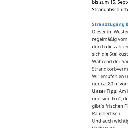
bis zum 15. Sept
Strandabschnitte
Strandzugang 01
Dieser im Westen
regelmäßig vom B
durch die zahlr
sich die Steilküst
Während der Sai
Strandkorbvermie
Wir empfehlen 
nur ca. 80 m vo
Unser Tipp:
Am k
und sien Fru", 
gibt´s frischen 
Räucherfisch.
Und auch wichtig