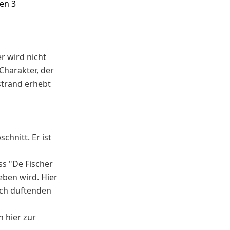
en 3
r wird nicht
Charakter, der
strand erhebt
chnitt. Er ist
ss "De Fischer
eben wird. Hier
lich duftenden
n hier zur