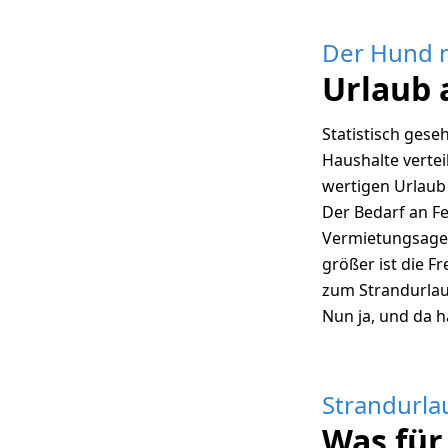
Der Hund 
Urlaub 
Statistisch gese
Haushalte vertei
wertigen Urlaub 
Der Bedarf an F
Vermietungsagen
größer ist die F
zum Strandurla
Nun ja, und da 
Strandurla
Was für