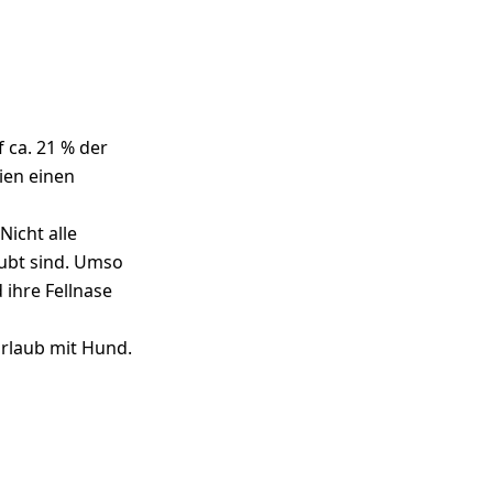
f ca. 21 % der
ien einen
icht alle
ubt sind. Umso
 ihre Fellnase
urlaub mit Hund.