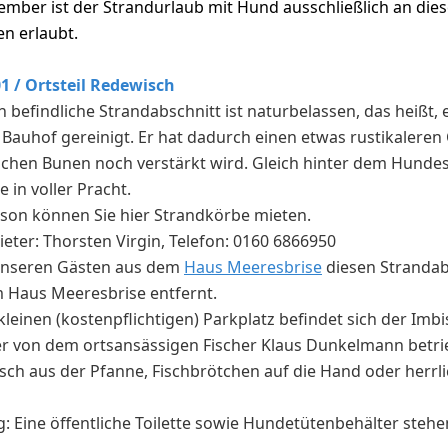
ember ist der Strandurlaub mit Hund ausschließlich an dies
n erlaubt.
 / Ortsteil Redewisch
 befindliche Strandabschnitt ist naturbelassen, das heißt, e
auhof gereinigt. Er hat dadurch einen etwas rustikaleren 
eichen Bunen noch verstärkt wird. Gleich hinter dem Hunde
e in voller Pracht.
son können Sie hier Strandkörbe mieten.
ter: Thorsten Virgin, Telefon: 0160 6866950
unseren Gästen aus dem
Haus Meeresbrise
diesen Strandabs
m Haus Meeresbrise entfernt.
leinen (kostenpflichtigen) Parkplatz befindet sich der Imbi
der von dem ortsansässigen Fischer Klaus Dunkelmann betri
Fisch aus der Pfanne, Fischbrötchen auf die Hand oder herr
: Eine öffentliche Toilette sowie Hundetütenbehälter stehe