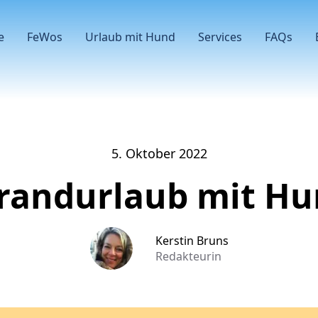
e
FeWos
Urlaub mit Hund
Services
FAQs
5. Oktober 2022
randurlaub mit H
Kerstin Bruns
Redakteurin